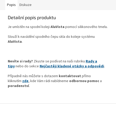
Popis
Diskuze
Detailní popis produktu
Je umístěn na spodní koleji
AluVista
pomocí silikonového tmelu.
Slouží k navádění spodního čepu skla do koleje systému
AluVista
.
Nevíte si rady?
Zkuste se podívat na naši rubriku
Rady a
tipy
nebo do sekce
Nejčastěji kladené otázky a odpovědi
.
Případně nás můžete s dotazem
kontaktovat
přímo
kliknutím
zde
, kde Vám rádi nabídneme
odbornou pomoc
a
poradenství
.
Z
á