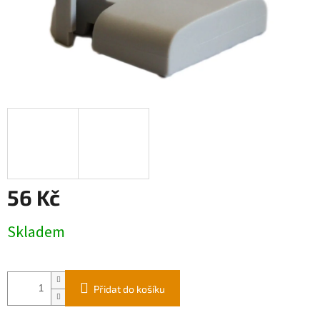
56 Kč
Měrná
Skladem
cena:
Přidat do košíku