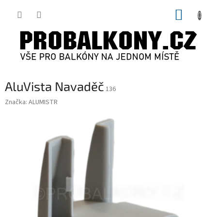
Přejít
NÁKUP
na
obsah
KOŠÍK
AluVista Navaděč
136
Značka:
ALUMISTR