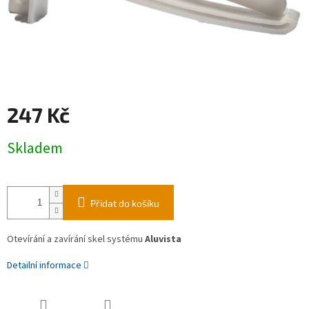
247 Kč
Měrná
Skladem
cena:
Přidat do košíku
Otevírání a zavírání skel systému
Aluvista
Detailní informace