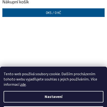
Nákupní košík
0
KS /
0 KČ
Tento web používá soubory cookie. Dalším procházením
tohoto webu vyjadřujete souhlas s jejich používáním.. Více
informací
zde
.
Nastavení
Vytvořil Shoptet