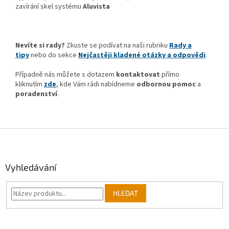
zavírání skel systému
Aluvista
Nevíte si rady?
Zkuste se podívat na naši rubriku
Rady a
tipy
nebo do sekce
Nejčastěji kladené otázky a odpovědi
.
Případně nás můžete s dotazem
kontaktovat
přímo
kliknutím
zde
, kde Vám rádi nabídneme
odbornou pomoc
a
poradenství
.
Z
á
p
a
Vyhledávání
t
í
HLEDAT