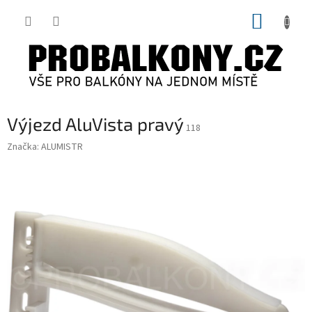
Přejít
NÁKUP
na
obsah
KOŠÍK
Výjezd AluVista pravý
118
Značka:
ALUMISTR