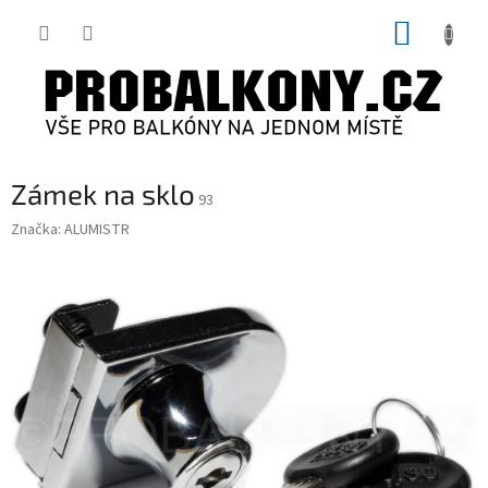
Přejít
NÁKUP
na
obsah
KOŠÍK
Zámek na sklo
93
Značka:
ALUMISTR