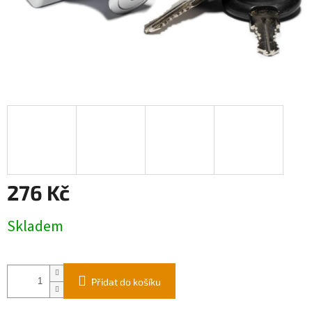
276 Kč
Měrná
Skladem
cena:
Přidat do košíku