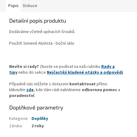
Popis
Diskuze
Detailní popis produktu
Dodáváme včetně upínacích šroubů.
Použití: lomené AluVista - boční sklo
Nevíte si rady?
Zkuste se podívat na naši rubriku
Rady a
tipy
nebo do sekce
Nejčastěji kladené otázky a odpovědi
.
Případně nás můžete s dotazem
kontaktovat
přímo
kliknutím
zde
, kde Vám rádi nabídneme
odbornou pomoc
a
poradenství
.
Doplňkové parametry
Kategorie
:
Doplňky
Záruka
:
2 roky