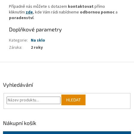
Případně nás můžete s dotazem
kontaktovat
přímo
kliknutím
zde
, kde Vám rádi nabídneme
odbornou pomoc
a
poradenství
.
Doplňkové parametry
Kategorie
:
Na sklo
Záruka
:
2 roky
Z
á
p
a
Vyhledávání
t
í
HLEDAT
Nákupní košík