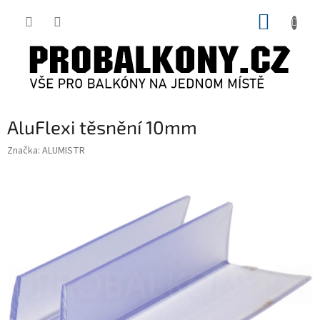
Přejít
NÁKUP
na
obsah
KOŠÍK
AluFlexi těsnění 10mm
Značka:
ALUMISTR