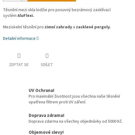
Těsnění mezi skla lodžie pro posuvný bezrámový zasklívací
systém
AluFlexi.
Meziskelní těsnění pro
zimní zahrady
a
zasklené pergoly.
Detailní informace
ZEPTAT SE
SDÍLET
UV Ochrana!
Pro maximální životnost jsou všechna naše těsnění
opatřena filtrem proti UV záření.
Doprava zdrama!
Doprava zdarma na všechny objednávky od 5000 Kč.
Objemové slevy!