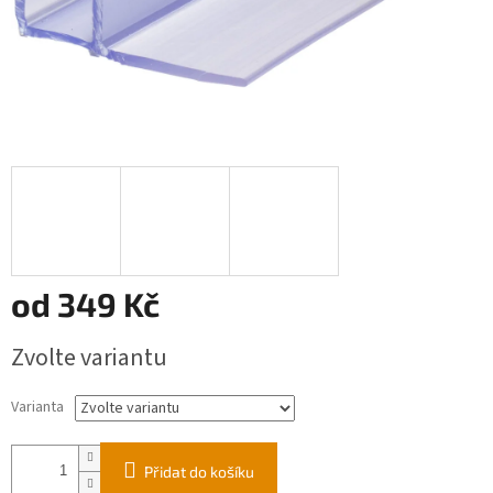
od
349 Kč
Měrná
Zvolte variantu
cena:
Varianta
Přidat do košíku