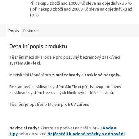
Při nákupu zboží nad 10000 Kč sleva na objednávku 5 %
a při nákupu zboží nad 20000 Kč sleva na objednávku až
10 %.
Popis
Diskuze
Detailní popis produktu
Těsnění mezi skla lodžie pro posuvný bezrámový zasklívací
systém
AluFlexi.
Meziskelní těsnění pro
zimní zahrady
a
zasklené pergoly.
Bezrámový zasklívací systém
AluFlexi
představuje posuvný
zasklívací systém
bez svislých hliníkových dělících rámů.
Těsnění je opatřeno filtrem proti UV záření.
Nevíte si rady?
Zkuste se podívat na naši rubriku
Rady a
tipy
nebo do sekce
Nejčastěji kladené otázky a odpovědi
.